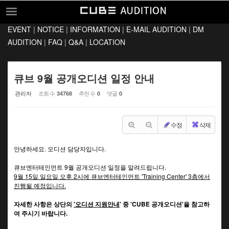
Sketchbook5, 스케치북5
Sketchbook5, 스케치북5
EVENT
|
NOTICE
|
INFORMATION
|
E-MAIL AUDITION
|
DM
EVENT
AUDITION
|
FAQ
|
Q&A
|
LOCATION
NOTICE
INFORMATION
큐브 9월 공개오디션 일정 안내
E-MAIL AUDITION
관리자
조회 수
추천 수
댓글
34768
0
0
DM AUDITION
수정
삭제
FAQ
Q&A
안녕하세요. 오디션 담당자입니다.
LOCATION
큐브엔터테인먼트 9월 공개오디션 일정을 알려드립니다.
9월 15일 일요일 오후 2시에 큐브엔터테인먼트 'Training Center' 3층에서
진행될 예정입니다.
자세한 사항은 상단의
'오디션 지원안내
' 중 'CUBE 공개오디션'을 참고하
여 주시기 바랍니다.