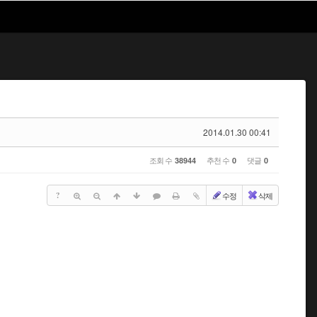
2014.01.30 00:41
조회 수
추천 수
댓글
38944
0
0
?
수정
삭제