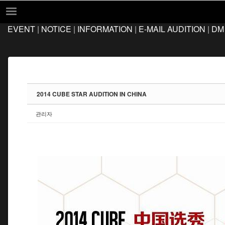
Sketchbook5, 스케치북5
Sketchbook5, 스케치북5
EVENT
|
NOTICE
|
INFORMATION
|
E-MAIL AUDITION
|
DM
EVENT
NOTICE
INFORMATION
E-MAIL AUDITION
2014 CUBE STAR AUDITION IN CHINA
DM AUDITION
관리자
FAQ
Q&A
LOCATION