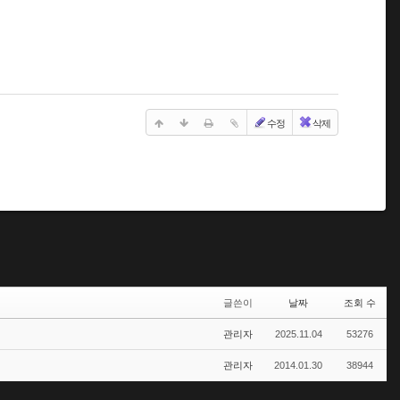
수정
삭제
글쓴이
날짜
조회 수
관리자
2025.11.04
53276
관리자
2014.01.30
38944