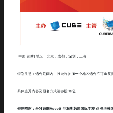
[中国 选秀] 地区：北京，成都，深圳，上海  
特别注意：选秀期间内，只允许参加一个地区选秀不可重复报名
具体选秀内容及报名方式请参照海报。
特别鸣谢：
@雅诗阁Ascott
 @深圳韩国国际学校 
@驻华韩国