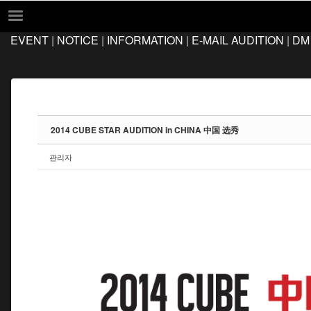
Sketchbook5, 스케치북5
Sketchbook5, 스케치북5
EVENT
|
NOTICE
|
INFORMATION
|
E-MAIL AUDITION
|
DM
EVENT
NOTICE
INFORMATION
E-MAIL AUDITION
2014 CUBE STAR AUDITION in CHINA 中国 选秀
DM AUDITION
관리자
FAQ
Q&A
LOCATION