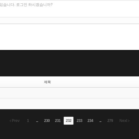
수 있습니다. 로그인 하시겠습니까?
제목
Prev
1
...
230
231
232
233
234
...
279
Next