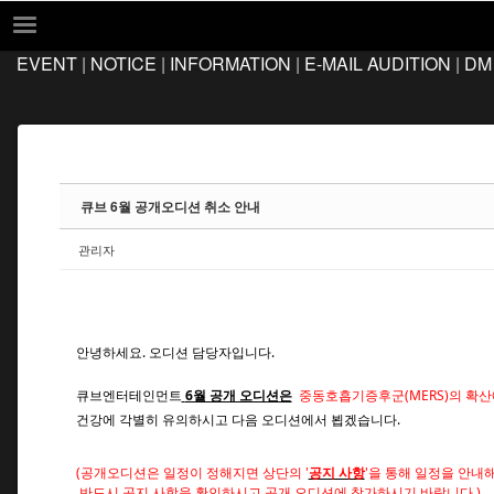
Sketchbook5, 스케치북5
Sketchbook5, 스케치북5
EVENT
|
NOTICE
|
INFORMATION
|
E-MAIL AUDITION
|
DM
EVENT
NOTICE
INFORMATION
E-MAIL AUDITION
큐브 6월 공개오디션 취소 안내
DM AUDITION
관리자
FAQ
Q&A
LOCATION
안녕하세요. 오디션 담당자입니다.
큐브엔터테인먼트
6월 공개 오디션은
중동호흡기증후군(MERS)의
확산
건강에 각별히 유의하시고 다음 오디션에서 뵙겠습니다.
(공개오디션은 일정이 정해지면 상단의 '
공지 사항
'을 통해 일정을 안내
반드시 공지 사항을 확인하시고 공개 오디션에 참가하시기 바랍니다.)