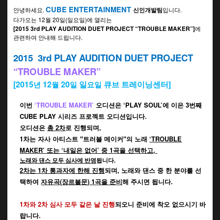
CUBE ENTERTAINMENT
안녕하세요
.
신인개발팀
입니다
.
다가오는
12
월
20
일
(
일요일
)
에 열리는
[2015 3
rd
PLAY AUDITION DUET PROJECT “TROUBLE MAKER”]
에
관련하여 안내해 드립니다
.
2015 3
rd
PLAY AUDITION DUET PROJECT
“TROUBLE MAKER”
[2015
12
20
일
큐브 트레이닝센터
]
년
월
일
요일
이번
‘TROUBLE MAKER’
오디션은
‘PLAY SOUL’
에 이은
3
번째
CUBE PLAY
시리즈 프로젝트 오디션입니다
.
오디션은
총
2
차
로 진행되며
,
1
차는 자사 아티스트 "
트러블 메이커"
의 노래
‘TROUBLE
MAKER’
또는
‘
내일은 없어
’
중
1
곡을 선택하고
,
노래와 댄스 모두 심사에 반영
됩니다.
2
차는
1
차 통과자에 한해 진행
되며
,
노래와 댄스 중 한 분야를 선
택하여
자유곡
(
장르불문
) 1
곡을 준비
해 주시면 됩니다
.
1
차와
2
차 심사 모두 같은 날 진행
되오니 준비에 착오 없으시기 바
랍니다
.