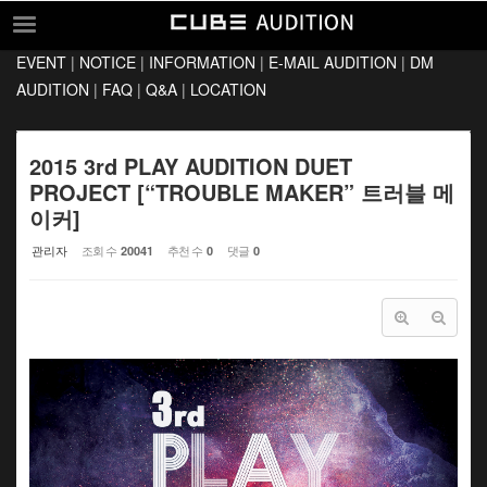
Sketchbook5, 스케치북5
Sketchbook5, 스케치북5
EVENT
|
NOTICE
|
INFORMATION
|
E-MAIL AUDITION
|
DM
EVENT
AUDITION
|
FAQ
|
Q&A
|
LOCATION
NOTICE
INFORMATION
2015 3rd PLAY AUDITION DUET
PROJECT [“TROUBLE MAKER” 트러블 메
E-MAIL AUDITION
이커]
DM AUDITION
관리자
조회 수
추천 수
댓글
20041
0
0
FAQ
Q&A
LOCATION