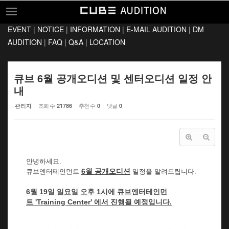
Sketchbook5, 스케치북5
Sketchbook5, 스케치북5
EVENT
|
NOTICE
|
INFORMATION
|
E-MAIL AUDITION
|
DM
EVENT
AUDITION
|
FAQ
|
Q&A
|
LOCATION
NOTICE
INFORMATION
큐브 6월 공개오디션 및 센터오디션 일정 안
내
E-MAIL AUDITION
관리자
조회 수
추천 수
댓글
21786
0
0
DM AUDITION
FAQ
Q&A
안녕하세요.
LOCATION
6
월 공개오디션
큐브엔터테인먼트
일정을 알려드립니다.
6월 19일 일요일 오후 1시
에 큐브엔터테인먼
트
'Training Center'
에서 진행될 예정입니다.