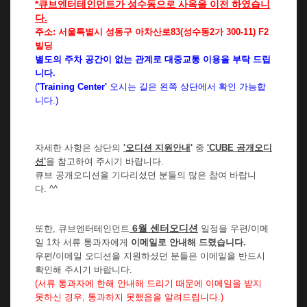
*큐브엔터테인먼트가 성수동으로 사옥을 이전 하였습니
다.
주소: 서울특별시 성동구 아차산로83(성수동2가 300-11) F2
빌딩
별도의 주차 공간이 없는 관계로 대중교통 이용을 부탁 드립
니다.
(
'Training Center'
오시는 길은 왼쪽 상단에서 확인 가능합
니다.
)
자세한 사항은 상단의
'오디션 지원안내
'
중
'CUBE 공개오디
션'
을 참고하여 주시기 바랍니다.
큐브 공개오디션을 기다리셨던 분들의 많은 참여 바랍니
다. ^^
6
월 센터오디션
또한,
큐브엔터테인먼트
일정을
우편/이메
일 1차 서류 통과자에게
이메일로 안내해 드렸습니다.
우편/이메일 오디션을 지원하셨던 분들은 이메일을 반드시
확인해 주시기 바랍니다.
(서류 통과자에 한해 안내해 드리기 때문에 이메일을 받지
못하신 경우, 통과하지 못했음을 알려드립니다.)