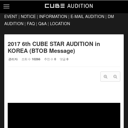
Sketchbook5, 스케치북5
Sketchbook5, 스케치북5
EVENT
|
NOTICE
|
INFORMATION
|
E-MAIL AUDITION
|
DM
EVENT
AUDITION
|
FAQ
|
Q&A
|
LOCATION
NOTICE
INFORMATION
2017 6th CUBE STAR AUDITION in
KOREA (BTOB Message)
E-MAIL AUDITION
관리자
조회 수
추천 수
댓글
10266
0
0
DM AUDITION
FAQ
Q&A
LOCATION