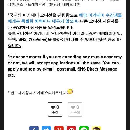
디션, 본스타 트레이닝센터(분당점) 내방오디션
*국내외 아카데미 오디션을 진행함으로
해당 아카데미 수강생들
에게는 특별한 혜택이나 대우가 없으며,
다른 오디션 지원자들
과 동일하게 심사됨을 알려드립니다.
큐브오디션은 아카데미 오디션뿐만 아니라 다양한 방법(이메일,
우편, SNS, 캐스팅 등)을 통하여 만나볼 수 있으니 많은 관심 바
랍니다.
*It doesn't matter if you are attending any music academy
or not, we will accept applications all the same. You can
apply auditon by e-mail, post mail, SNS Direct Message
etc.
**반드시 사칭과 사기에 유의해주세요!!
0
0
추천
비추천