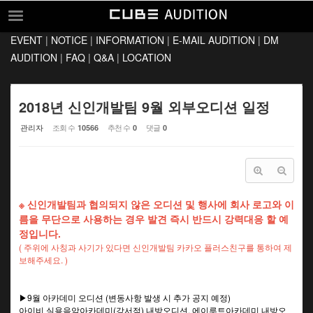
Sketchbook5, 스케치북5
Sketchbook5, 스케치북5
EVENT
|
NOTICE
|
INFORMATION
|
E-MAIL AUDITION
|
DM
EVENT
AUDITION
|
FAQ
|
Q&A
|
LOCATION
NOTICE
INFORMATION
2018년 신인개발팀 9월 외부오디션 일정
E-MAIL AUDITION
관리자
조회 수
추천 수
댓글
10566
0
0
DM AUDITION
FAQ
Q&A
※ 신인개발팀과 협의되지 않은 오디션 및 행사에 회사 로고와 이
름을 무단으로 사용하는 경우 발견 즉시 반드시 강력대응 할 예
LOCATION
정입니다.
( 주위에 사칭과 사기가 있다면 신인개발팀 카카오 플러스친구를 통하여 제
보해주세요. )
▶9월 아카데미 오디션 (변동사항 발생 시 추가 공지 예정)
아이비 실용음악아카데미(강서점) 내방오디션, 에이루트아카데미 내방오