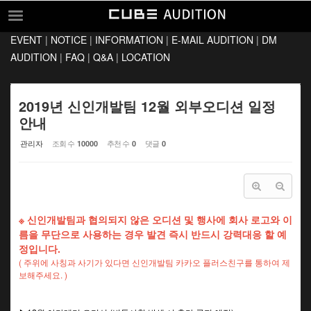
Sketchbook5, 스케치북5
Sketchbook5, 스케치북5
EVENT
|
NOTICE
|
INFORMATION
|
E-MAIL AUDITION
|
DM
EVENT
AUDITION
|
FAQ
|
Q&A
|
LOCATION
NOTICE
INFORMATION
2019년 신인개발팀 12월 외부오디션 일정
안내
E-MAIL AUDITION
관리자
조회 수
추천 수
댓글
10000
0
0
DM AUDITION
FAQ
Q&A
※ 신인개발팀과 협의되지 않은 오디션 및 행사에 회사 로고와 이
LOCATION
름을 무단으로 사용하는 경우 발견 즉시 반드시 강력대응 할 예
정입니다.
( 주위에 사칭과 사기가 있다면 신인개발팀 카카오 플러스친구를 통하여 제
보해주세요. )