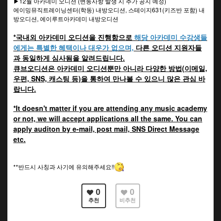
▶12월 아카데미 오디션 (변동사항 발생 시 추가 공지 예정)
에이밍뮤직트레이닝센터(학동) 내방오디션, 스테이지631(키즈반 포함) 내
방오디션, 에이루트아카데미 내방오디션
*국내외 아카데미 오디션을 진행함으로
해당 아카데미 수강생들
에게는 특별한 혜택이나 대우가 없으며,
다른 오디션 지원자들
과 동일하게 심사됨을 알려드립니다.
큐브오디션은 아카데미 오디션뿐만 아니라 다양한 방법(이메일,
우편, SNS, 캐스팅 등)을 통하여 만나볼 수 있으니 많은 관심 바
랍니다.
*It doesn't matter if you are attending any music academy
or not, we will accept applications all the same. You can
apply auditon by e-mail, post mail, SNS Direct Message
etc.
**반드시 사칭과 사기에 유의해주세요!!
0
0
추천
비추천