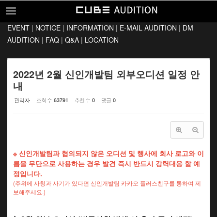
Sketchbook5, 스케치북5
Sketchbook5, 스케치북5
EVENT
|
NOTICE
|
INFORMATION
|
E-MAIL AUDITION
|
DM
EVENT
AUDITION
|
FAQ
|
Q&A
|
LOCATION
NOTICE
INFORMATION
2022년 2월 신인개발팀 외부오디션 일정 안
내
E-MAIL AUDITION
관리자
조회 수
추천 수
댓글
63791
0
0
DM AUDITION
FAQ
Q&A
※ 신인개발팀과 협의되지 않은 오디션 및 행사에 회사 로고와 이
LOCATION
름을 무단으로 사용하는 경우 발견 즉시 반드시 강력대응 할 예
정입니다.
(주위에 사칭과 사기가 있다면 신인개발팀 카카오 플러스친구를 통하여 제
보해주세요.)