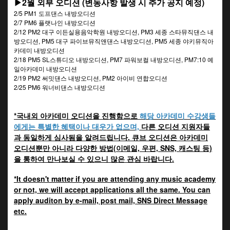
▶2월 외부 오디션 (변동사항 발생 시 추가 공지 예정)
2/5 PM1 도프댄스 내방오디션
2/7 PM6 플랫나인 내방오디션
2/12 PM2 대구 이든실용음악학원 내방오디션, PM3 세종 스타뮤직댄스 내
방오디션, PM5 대구 파이브뮤직앤댄스 내방오디션, PM5 세종 야키뮤직아
카데미 내방오디션
2/18 PM5 SL스튜디오 내방오디션, PM7 파워보컬 내방오디션, PM7:10 예
일아카데미 내방오디션
2/19 PM2 써밋댄스 내방오디션, PM2 아이비 연합오디션
2/25 PM6 워너비댄스 내방오디션
*국내외 아카데미 오디션을 진행함으로
해당 아카데미 수강생들
에게는 특별한 혜택이나 대우가 없으며,
다른 오디션 지원자들
과 동일하게 심사됨을 알려드립니다.
큐브 오디션은 아카데미
오디션뿐만 아니라 다양한 방법(이메일, 우편, SNS, 캐스팅 등)
을 통하여 만나보실 수 있으니 많은 관심 바랍니다.
*It doesn't matter if you are attending any music academy
or not, we will accept applications all the same. You can
apply auditon by e-mail, post mail, SNS Direct Message
etc.