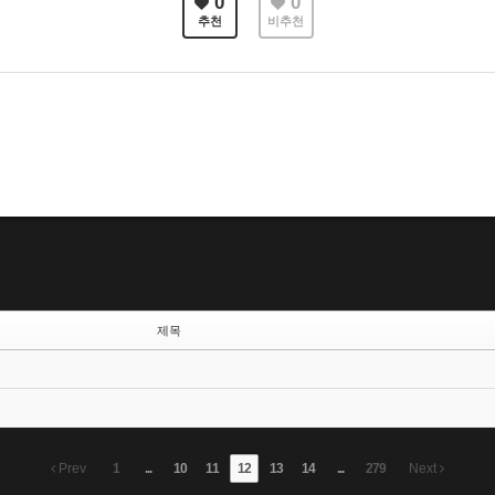
0
0
추천
비추천
제목
Prev
1
...
10
11
12
13
14
...
279
Next