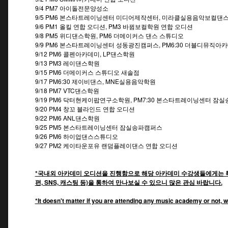
9/4 PM7 아이돌전문양성소
9/5 PM6 본스타트레이닝센터 미디어제작센터, 미라클실용음악보컬댄스
9/6 PM1 올킬 연합 오디션, PM3 바뀜보컬학원 연합 오디션
9/8 PM5 위디댄스학원, PM6 더메이커스 댄스 스튜디오
9/9 PM6 본스타트레이닝센터 성동광진캠퍼스, PM6:30 더블디뮤직아
9/12 PM6 콜펜아카데미, LP댄스학원
9/13 PM3 레이댄스학원
9/15 PM6 더메이커스 스튜디오 새솔점
9/17 PM6:30 제이비댄스, MNE실용음악학원
9/18 PM7 VTC댄스학원
9/19 PM6 닥터현케이팝연구소학원, PM7:30 본스타트레이닝센터 잠
9/20 PM4 창꼬 블라인드 연합 오디션
9/22 PM6 ANL댄스학원
9/25 PM5 본스타트레이닝센터 잠실송파캠퍼스
9/26 PM6 하이업댄스스튜디오
9/27 PM2 케이타운포유 랜덤플레이댄스 연합 오디션
*국내외 아카데미 오디션을 진행함으로 해당 아카데미 수강생들에게는 특
편, SNS, 캐스팅 등)을 통하여 만나보실 수 있으니 많은 관심 바랍니다.
*It doesn't matter if you are attending any music academy or not, w