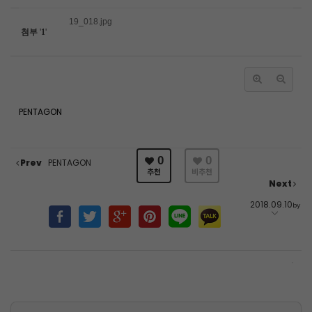
19_018.jpg
첨부
'
1
'
PENTAGON
0
0
Prev
PENTAGON
추천
비추천
Next
2018.09.10
by