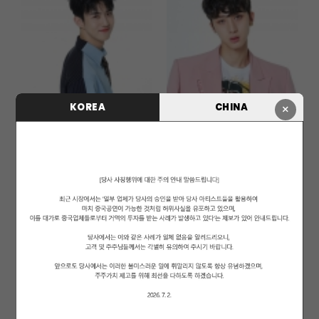
KOREA
CHINA
×