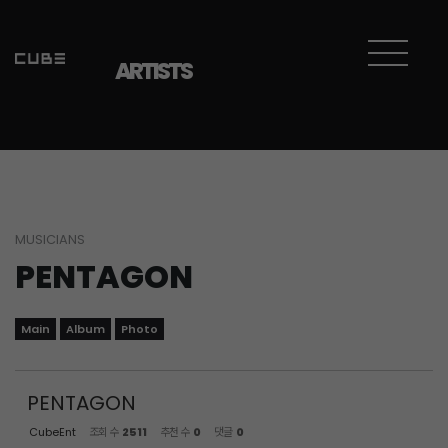
Sketchbook5, 스케치북5
Sketchbook5, 스케치북5
ARTISTS
MUSICIANS
PENTAGON
Main
Album
Photo
PENTAGON
CubeEnt
조회 수
2511
추천 수
0
댓글
0