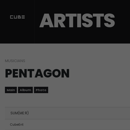
Sketchbook5, 스케치북5
Sketchbook5, 스케치북5
ARTISTS
MUSICIANS
PENTAGON
Main
Album
Photo
SUM(ME:R)
CubeEnt