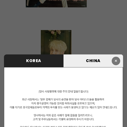
×
KOREA
CHINA