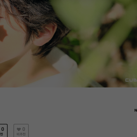
N
0
0
천
비추천