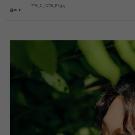
PTG_C_0728_F1.jpg
첨부
'
1
'