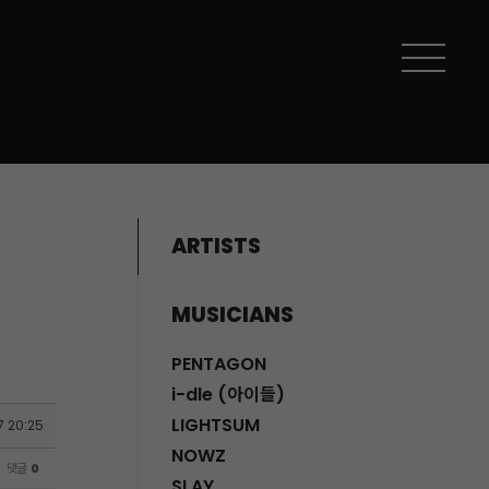
ARTISTS
MUSICIANS
PENTAGON
i-dle (아이들)
LIGHTSUM
7 20:25
NOWZ
댓글
0
SLAY