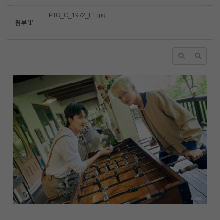
PTG_C_1972_F1.jpg
첨부
'
1
'