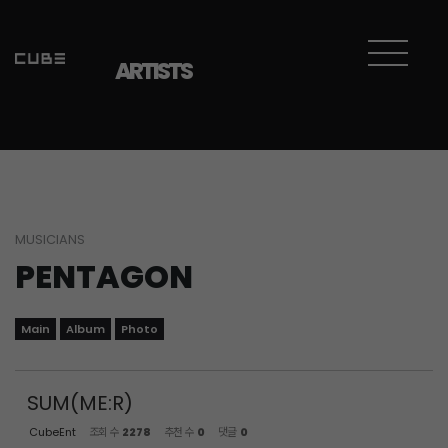
Sketchbook5, 스케치북5
Sketchbook5, 스케치북5
ARTISTS
MUSICIANS
PENTAGON
Main
Album
Photo
SUM(ME:R)
CubeEnt
조회 수
2278
추천 수
0
댓글
0