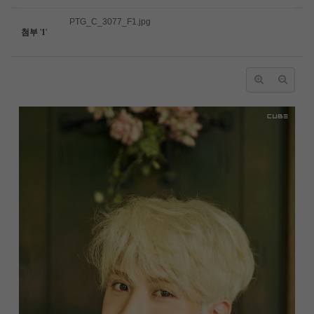
PTG_C_3077_F1.jpg
첨부
'
1
'