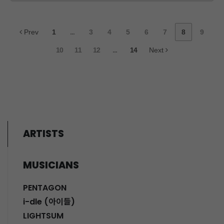
Prev
1
...
3
4
5
6
7
8
9
10
11
12
...
14
Next
ARTISTS
MUSICIANS
PENTAGON
i-dle (아이들)
LIGHTSUM