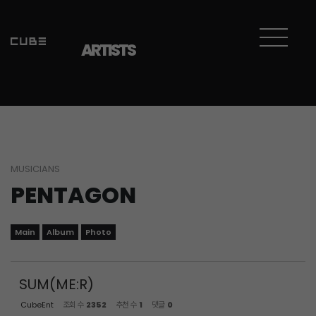
Sketchbook5, 스케치북5
Sketchbook5, 스케치북5
ARTISTS
MUSICIANS
PENTAGON
Main
Album
Photo
SUM(ME:R)
CubeEnt
조회 수
2352
추천 수
1
댓글
0