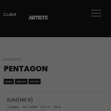
Sketchbook5, 스케치북5
Sketchbook5, 스케치북5
ARTISTS
MUSICIANS
PENTAGON
Main
Album
Photo
SUM(ME:R)
CubeEnt
조회 수
2761
추천 수
1
댓글
0