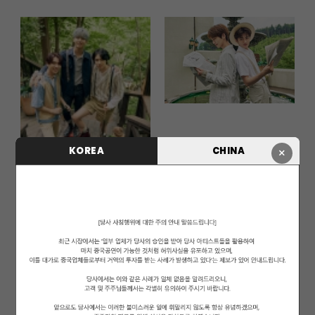
KOREA
CHINA
×