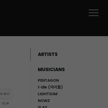
ARTISTS
MUSICIANS
PENTAGON
i-dle (아이들)
LIGHTSUM
12 18:17
NOWZ
댓글
0
SLAY