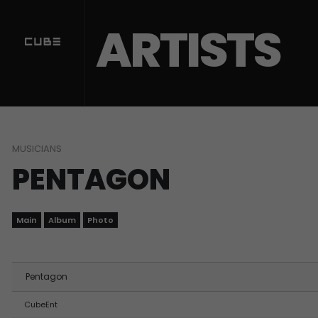
Sketchbook5, 스케치북5
Sketchbook5, 스케치북5
ARTISTS
MUSICIANS
PENTAGON
Main
Album
Photo
Pentagon
CubeEnt