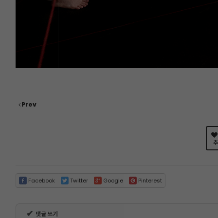
Prev
추
Facebook
Twitter
Google
Pinterest
✔
댓글 쓰기