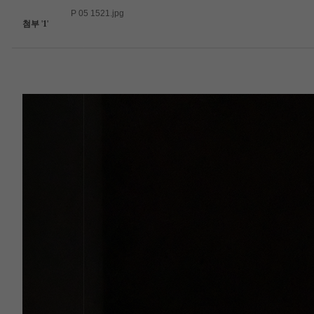
P 05 1521.jpg
첨부
'
1
'