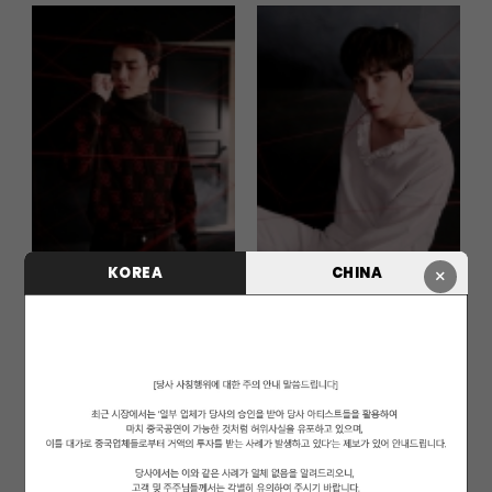
KOREA
CHINA
×