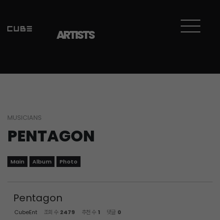
Sketchbook5, 스케치북5
Sketchbook5, 스케치북5
ARTISTS
MUSICIANS
PENTAGON
Main
Album
Photo
Pentagon
CubeEnt
조회 수
2479
추천 수
1
댓글
0