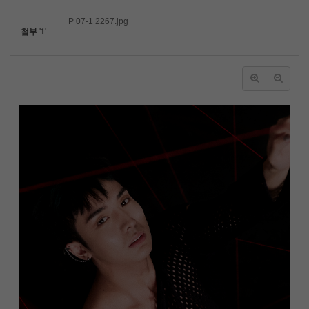
P 07-1 2267.jpg
첨부
'
1
'