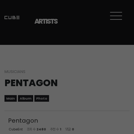
Sketchbook5, 스케치북5
Sketchbook5, 스케치북5
ARTISTS
MUSICIANS
PENTAGON
Main
Album
Photo
Pentagon
CubeEnt
조회 수
2480
추천 수
1
댓글
0