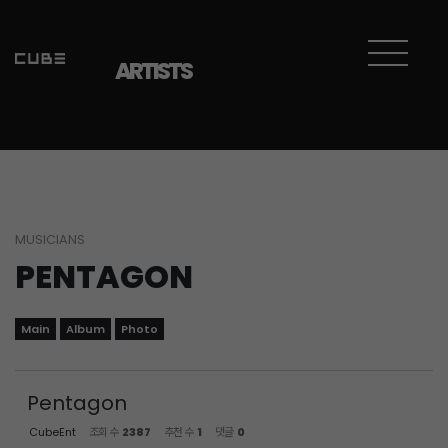
Sketchbook5, 스케치북5
Sketchbook5, 스케치북5
ARTISTS
MUSICIANS
PENTAGON
Main
Album
Photo
Pentagon
CubeEnt
조회 수
2387
추천 수
1
댓글
0