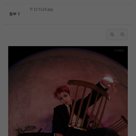
P 15 5116.jpg
첨부
'
1
'