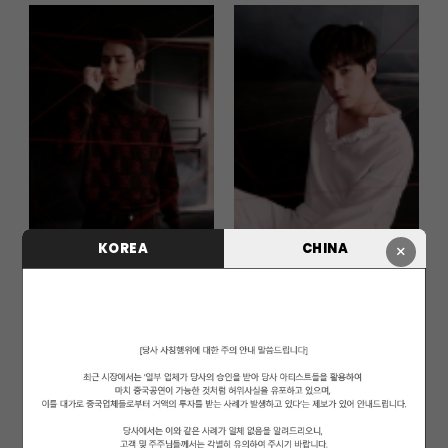
KOREA
CHINA
×