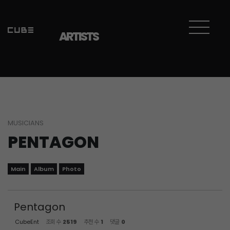
Sketchbook5, 스케치북5
Sketchbook5, 스케치북5
ARTISTS
MUSICIANS
PENTAGON
Main
Album
Photo
Pentagon
CubeEnt
조회 수
2519
추천 수
1
댓글
0