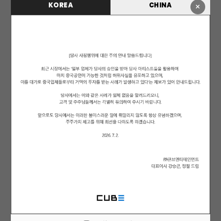
KOREA
CHINA
×