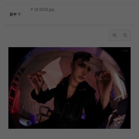
P 16 5533.jpg
첨부
'
1
'