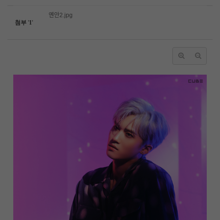
옌안2.jpg
첨부
'
1
'