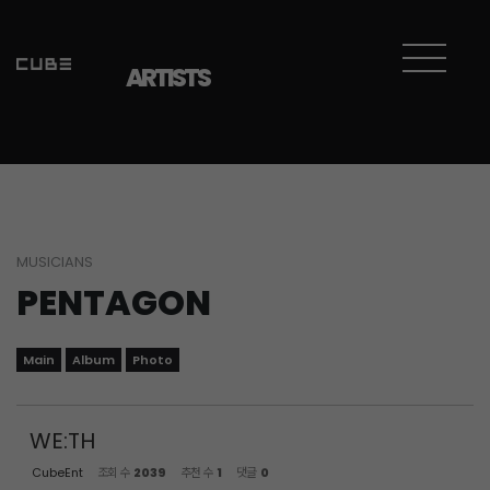
Sketchbook5, 스케치북5
Sketchbook5, 스케치북5
ARTISTS
MUSICIANS
PENTAGON
Main
Album
Photo
WE:TH
CubeEnt
조회 수
2039
추천 수
1
댓글
0