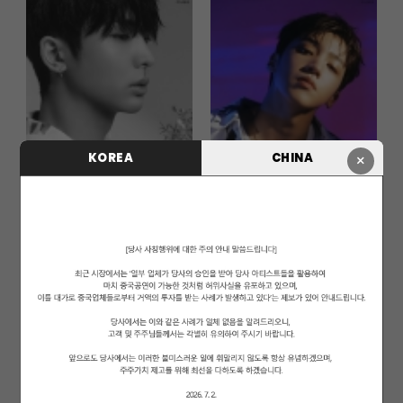
KOREA
CHINA
×