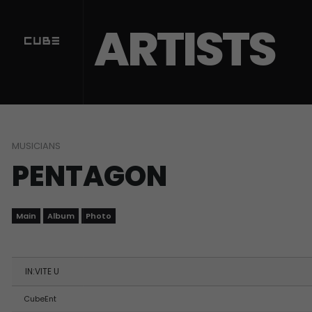
Sketchbook5, 스케치북5
Sketchbook5, 스케치북5
ARTISTS
MUSICIANS
PENTAGON
Main
Album
Photo
IN:VITE U
CubeEnt