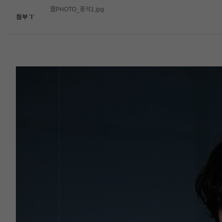
웹PHOTO_홍석1.jpg
첨부
'
1
'