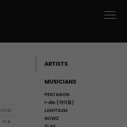
ARTISTS
MUSICIANS
PENTAGON
i-dle (아이들)
LIGHTSUM
5 07:42
NOWZ
댓글
0
SLAY