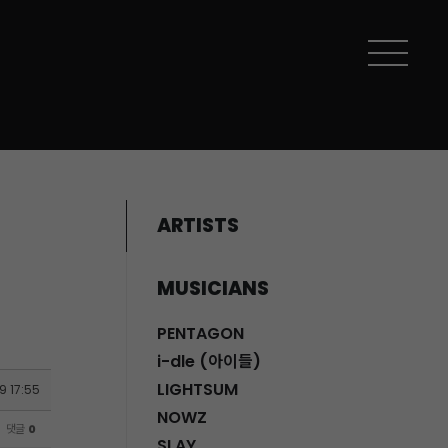
ARTISTS
MUSICIANS
PENTAGON
i-dle (아이들)
LIGHTSUM
9 17:55
NOWZ
댓글
0
SLAY