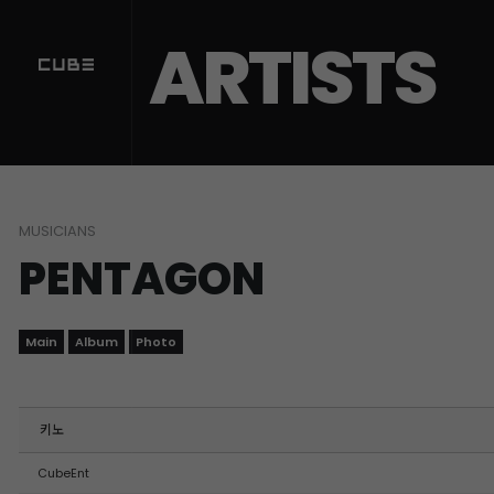
Sketchbook5, 스케치북5
Sketchbook5, 스케치북5
ARTISTS
MUSICIANS
PENTAGON
Main
Album
Photo
키노
CubeEnt