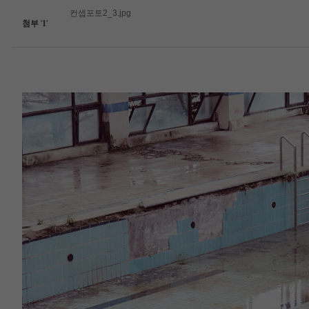
컨셉포토2_3.jpg
첨부
'
1
'