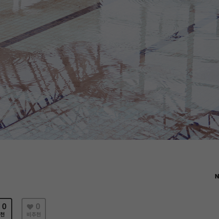
N
0
0
천
비추천