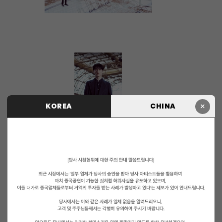
×
KOREA
CHINA