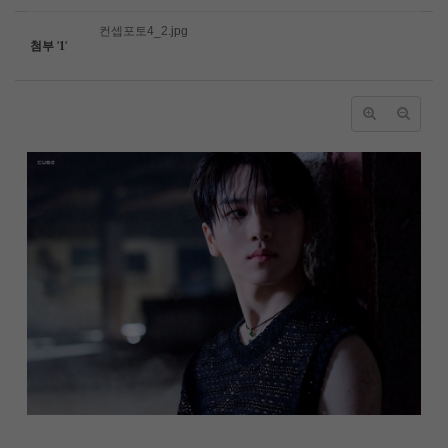
컨셉포토4_2.jpg
첨부
'
1
'