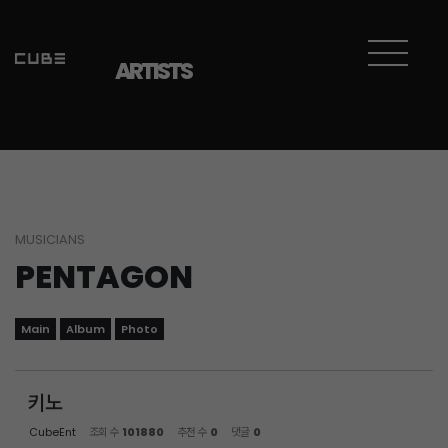
Sketchbook5, 스케치북5
Sketchbook5, 스케치북5
ARTISTS
MUSICIANS
PENTAGON
Main
Album
Photo
키노
CubeEnt
조회 수
101880
추천 수
0
댓글
0