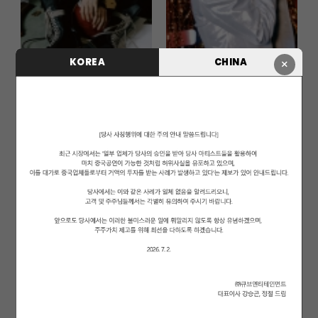
KOREA
CHINA
×