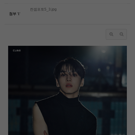
컨셉포토5_3.jpg
첨부
'
1
'