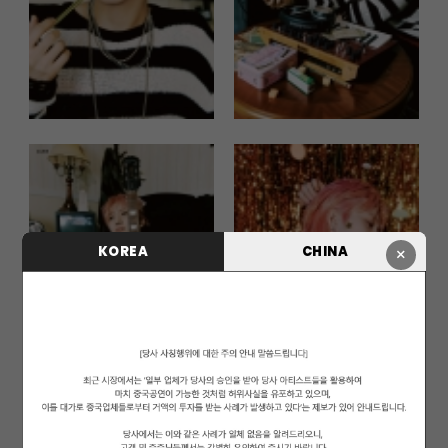
KOREA
CHINA
×