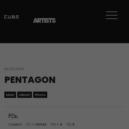
Sketchbook5, 스케치북5
Sketchbook5, 스케치북5
ARTISTS
MUSICIANS
PENTAGON
Main
Album
Photo
키노
CubeEnt
조회 수
102120
추천 수
0
댓글
0