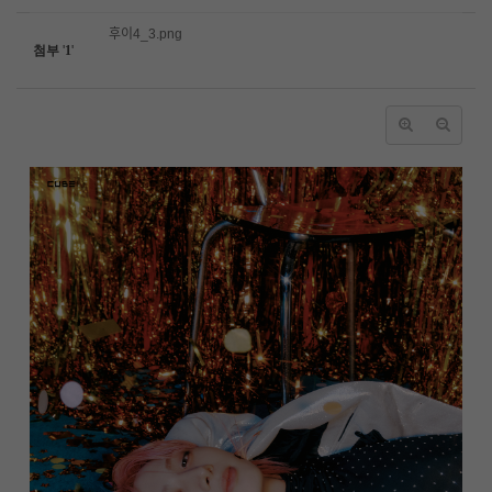
후이4_3.png
첨부
'
1
'