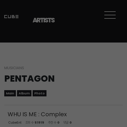
Sketchbook5, 스케치북5
Sketchbook5, 스케치북5
ARTISTS
MUSICIANS
PENTAGON
Main
Album
Photo
WHU IS ME : Complex
CubeEnt
조회 수
51919
추천 수
0
댓글
0