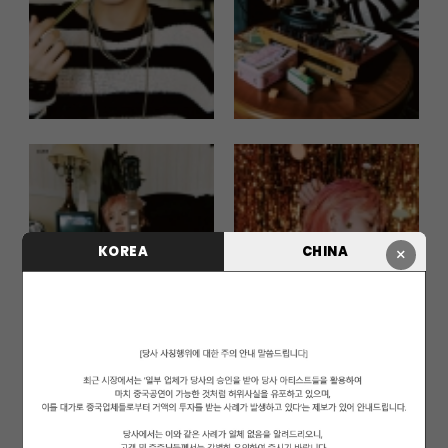
KOREA
CHINA
×