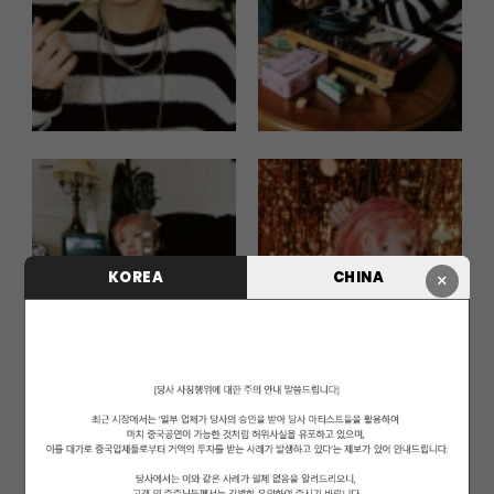
KOREA
CHINA
×