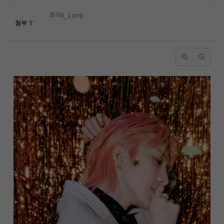
후이4_1.png
첨부
'
1
'