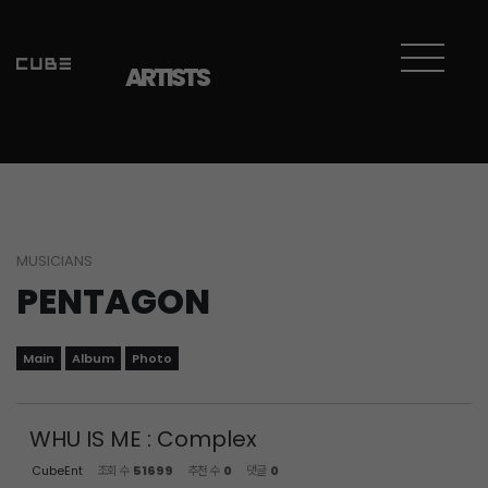
Sketchbook5, 스케치북5
Sketchbook5, 스케치북5
ARTISTS
MUSICIANS
PENTAGON
Main
Album
Photo
WHU IS ME : Complex
CubeEnt
조회 수
51699
추천 수
0
댓글
0