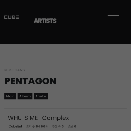
Sketchbook5, 스케치북5
Sketchbook5, 스케치북5
ARTISTS
MUSICIANS
PENTAGON
Main
Album
Photo
WHU IS ME : Complex
CubeEnt
조회 수
54604
추천 수
0
댓글
0