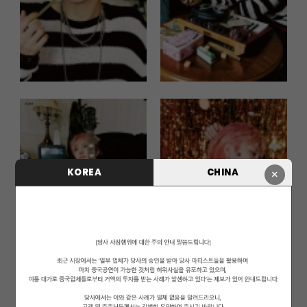
KOREA
CHINA
×