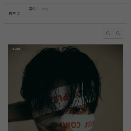
후이2_3.png
첨부
'
1
'