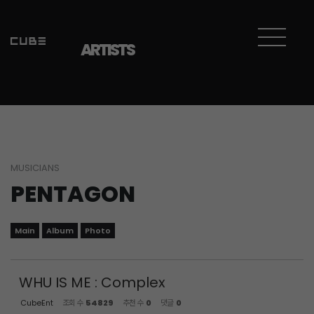
Sketchbook5, 스케치북5
Sketchbook5, 스케치북5
ARTISTS
MUSICIANS
PENTAGON
Main
Album
Photo
WHU IS ME : Complex
CubeEnt
조회 수
54829
추천 수
0
댓글
0