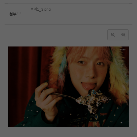
후이1_3.png
첨부
'
1
'