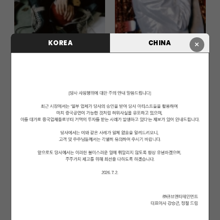
KOREA
CHINA
×