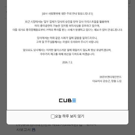
목록
번호
제목
글쓴이
날짜
조회 수
64
2026-03-27
4225
제13기 결산공고
관리자
63
2026-03-19
4247
(주)큐브엔터테인먼트 제13기(2025년) 사
관리자
업보고서
62
2026-03-19
4371
(주)큐브엔터테인먼트 제13기(2025년) 감
관리자
사보고서
»
2026-03-12
3816
제13기 정기주주총회 소집공고
관리자
60
2025-11-17
9619
현금∙현물 배당을 위한 주주명부폐쇄 기준
관리자
일 결정
59
2025-03-27
24232
제12기 결산공고
관리자
58
2025-03-19
23695
(주)큐브엔터테인먼트 제12기(2024년) 사
관리자
업보고서
오늘 하루 보지 않기
57
2025-03-19
23640
(주)큐브엔터테인먼트 제12기(2024년) 감
관리자
사보고서