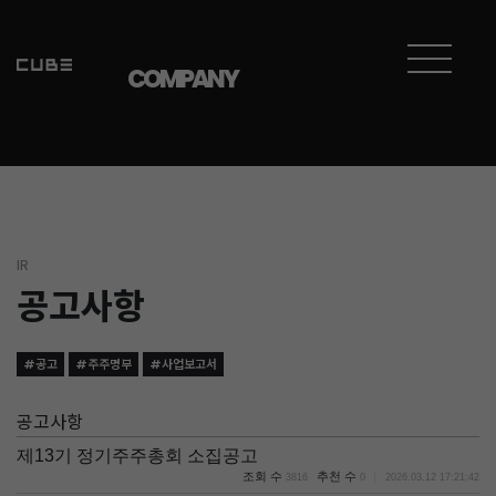
COMPANY
IR
공고사항
#공고
#주주명부
#사업보고서
공고사항
제13기 정기주주총회 소집공고
조회 수
추천 수
3816
0
2026.03.12 17:21:42