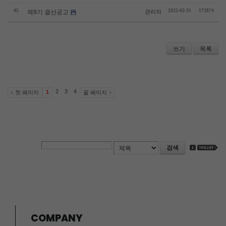
45
2022-03-31
172874
제9기 결산공고
관리자
쓰기
목록
2
3
4
1
첫 페이지
끝 페이지
검색
COMPANY