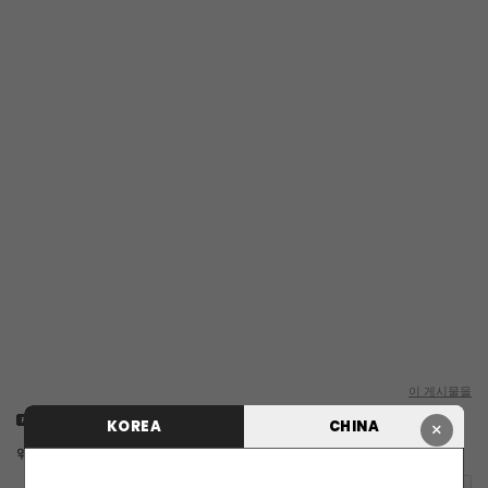
이 게시물을
첨부 (2)
KOREA
CHINA
×
엮인글 :
http://www.cubeent.co.kr/cubeir_04/4273353/529/trackback