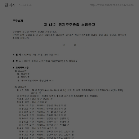
관리자
*.193.4.30
http://www.cubeent.co.kr/4273353