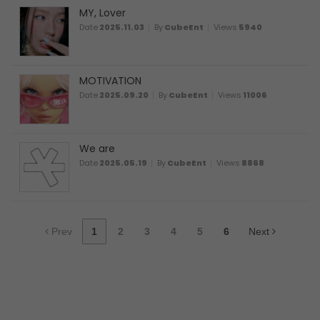
MY, Lover
Date
2025.11.03
By
CubeEnt
Views
5940
MOTIVATION
Date
2025.09.20
By
CubeEnt
Views
11006
We are
Date
2025.05.19
By
CubeEnt
Views
8868
Prev
1
2
3
4
5
6
Next