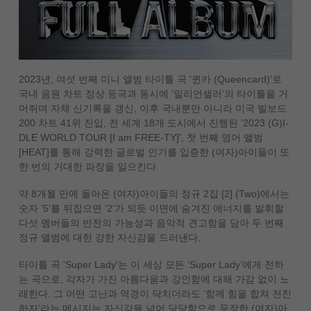
2023년, 여섯 번째 미니 앨범 타이틀 곡 '퀸카 (Queencard)'로
국내 음원 차트 정상 등극과 동시에 ‘밀리언셀러’의 타이틀을 거
머쥐며 자체 신기록을 갱신, 이후 국내뿐만 아니라 미국 빌보드
200 차트 41위 진입, 전 세계 18개 도시에서 진행된 '2023 (G)I-
DLE WORLD TOUR [I am FREE-TY]', 첫 번째 영어 앨범
[HEAT]를 통해 강력한 글로벌 인기를 입증한 (여자)아이들이 또
한 번의 거대한 파장을 일으킨다.
약 8개월 만에 돌아온 (여자)아이들의 정규 2집 [2] (Two)에서는
숫자 ‘5’를 뒤집으면 ‘2’가 되듯 이면에 숨겨진 에너지를 발휘할
다섯 멤버들의 반전의 가능성과 음악적 견고함을 담아 두 번째
정규 앨범에 대한 강한 자신감을 드러낸다.
타이틀 곡 'Super Lady'는 이 세상 모든 ‘Super Lady’에게 전하
는 곡으로, 각자가 가진 아름다움과 강인함에 대해 가감 없이 노
래한다. 그 어떤 고난과 역경이 닥치더라도 ‘함께 힘을 합쳐 전진
하자’라는 메시지는 자신감을 넘어 당당함으로 무장한 (여자)아