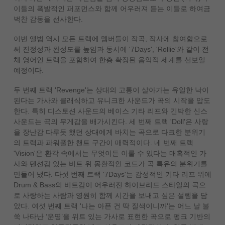
이들의 폭발적인 퍼포먼스와 함께 어우러져 듣는 이들로 하여금
벅찬 감동을 선사한다.
이번 앨범 역시 모든 트랙에 멤버들이 작곡, 작사에 참여함으로
써 진정성과 완성도를 높임과 동시에 '7Days', 'Rollie'와 같이 전
체 영어인 트랙을 포함하여 한층 확장된 음악적 세계를 선보일
예정이다.
두 번째 트랙 'Revenge'는 상대의 고통이 살아가는 유일한 낙이
된다는 가사와 클래식하고 유니크한 사운드가 곡의 시작을 압도
한다. 특히 디스토션 사운드의 베이스 기타 리프와 긴박한 신스
사운드는 곡의 무게감을 배가시킨다. 세 번째 트랙 'Doll'은 사랑
을 장난감 다루듯 했던 상대에게 바치는 곡으로 다크한 분위기
의 트랙과 파워풀한 챈트 구간이 매력적이다. 네 번째 트랙
'Vision'은 환각 속에서는 무엇이든 이룰 수 있다는 매혹적인 가
사와 텐션감 있는 비트 위 몽환적인 코드가 곡 특유의 분위기를
만들어 냈다. 다섯 번째 트랙 '7Days'는 감성적인 기타 리프 위에
Drum & Bass의 비트감이 어우러진 하이브리드 스타일의 곡으
로 사랑하는 사람과 영원히 함께 시간을 보내고 싶은 설렘을 담
았다. 여섯 번째 트랙 '나는 아픈 건 딱 질색이니까'는 어느 날 불
쑥 나타난 ‘운명’을 위트 있는 가사로 표현한 곡으로 펑크 기반의