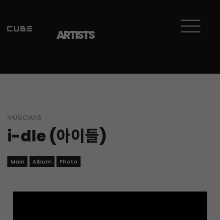
Sketchbook5, 스케치북5
Sketchbook5, 스케치북5
ARTISTS
MUSICIANS
i-dle (아이들)
Main
Album
Photo