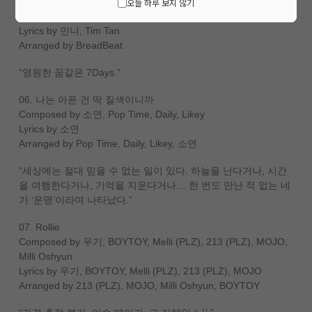
05. 7Days
오늘 하루 보지 않기
Composed by 민니, BreadBeat
Lyrics by 민니, Tim Tan
Arranged by BreadBeat
“영원한 꿈같은 7Days.”
06. 나는 아픈 건 딱 질색이니까
Composed by 소연, Pop Time, Daily, Likey
Lyrics by 소연
Arranged by Pop Time, Daily, Likey, 소연
“세상에는 절대 믿을 수 없는 일이 있다. 하늘을 난다거나, 시간
을 여행한다거나, 기억을 지운다거나… 한 번도 만난 적 없는 네
가 ‘운명’이라며 나타났다.”
07. Rollie
Composed by 우기, BOYTOY, Melli (PLZ), 213 (PLZ), MOJO,
Milli Oshyun
Lyrics by 우기, BOYTOY, Melli (PLZ), 213 (PLZ), MOJO
Arranged by 213 (PLZ), MOJO, Milli Oshyun, BOYTOY