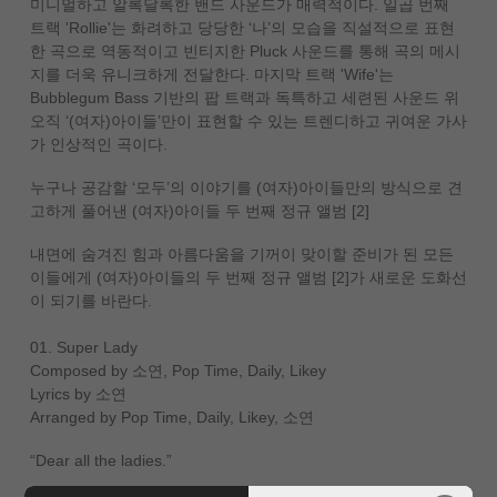
미니멀하고 알록달록한 밴드 사운드가 매력적이다. 일곱 번째
트랙 'Rollie'는 화려하고 당당한 ‘나’의 모습을 직설적으로 표현
한 곡으로 역동적이고 빈티지한 Pluck 사운드를 통해 곡의 메시
지를 더욱 유니크하게 전달한다. 마지막 트랙 'Wife'는
Bubblegum Bass 기반의 팝 트랙과 독특하고 세련된 사운드 위
오직 ‘(여자)아이들’만이 표현할 수 있는 트렌디하고 귀여운 가사
가 인상적인 곡이다.
누구나 공감할 ‘모두’의 이야기를 (여자)아이들만의 방식으로 견
고하게 풀어낸 (여자)아이들 두 번째 정규 앨범 [2]
내면에 숨겨진 힘과 아름다움을 기꺼이 맞이할 준비가 된 모든
이들에게 (여자)아이들의 두 번째 정규 앨범 [2]가 새로운 도화선
이 되기를 바란다.
01. Super Lady
Composed by 소연, Pop Time, Daily, Likey
Lyrics by 소연
Arranged by Pop Time, Daily, Likey, 소연
“Dear all the ladies.”