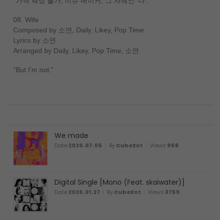
“가격 측정 불가, 이슈 메이커, 그 자체인 ‘나’.”
08. Wife
Composed by 소연, Daily, Likey, Pop Time
Lyrics by 소연
Arranged by Daily, Likey, Pop Time, 소연
“But I’m not.”
We made
Date
2026.07.06
By
CubeEnt
Views
968
Digital Single [Mono (Feat. skaiwater)]
Date
2026.01.27
By
CubeEnt
Views
3759