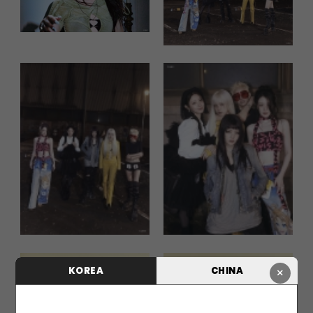
KOREA
CHINA
×