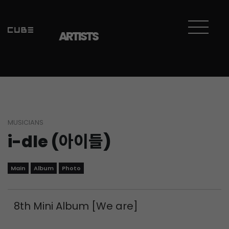
Sketchbook5, 스케치북5
Sketchbook5, 스케치북5
ARTISTS
MUSICIANS
i-dle (아이들)
Main
Album
Photo
8th Mini Album [We are]