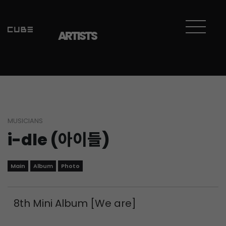
Sketchbook5, 스케치북5
Sketchbook5, 스케치북5
ARTISTS
MUSICIANS
i-dle (아이들)
Main
Album
Photo
8th Mini Album [We are]