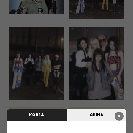
KOREA
CHINA
×