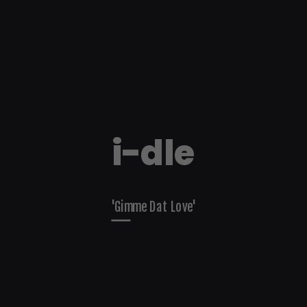
i-dle
'Crow'