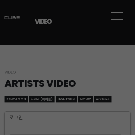
VIDEO
VIDEO
ARTISTS VIDEO
PENTAGON
i-dle (아이들)
LIGHTSUM
NOWZ
Archive
로그인