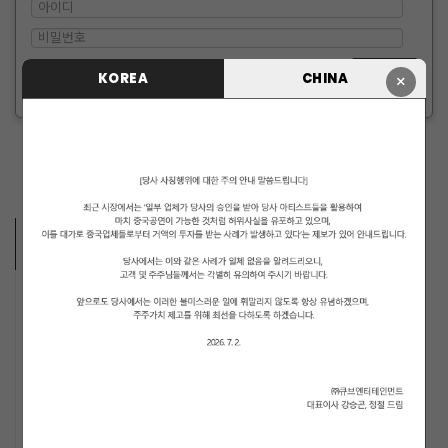
로그인 유지
KOREA
CHINA
×
ID/PW 찾기
|
회원가입
ARTISTS VIDEO
MUSICIANS
PENTAGON
i-dle (아이들)
LIGHTSUM
NOWZ