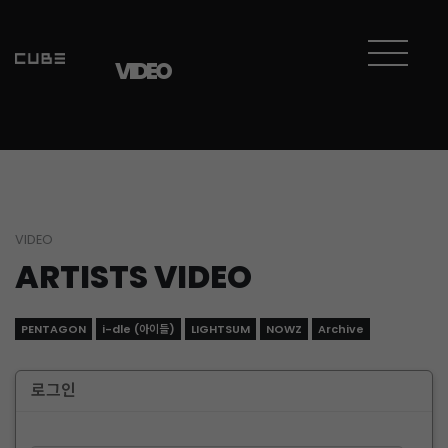
VIDEO
VIDEO
ARTISTS VIDEO
PENTAGON
i-dle (아이들)
LIGHTSUM
NOWZ
Archive
로그인