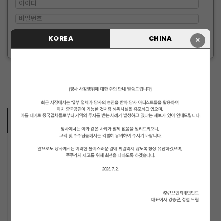
로그인 유지
KOREA
CHINA
×
ID/PW 찾기
|
회원가입
ARTISTS VIDEO
MUSICIANS
PENTAGON
i-dle (아이들)
LIGHTSUM
NOWZ