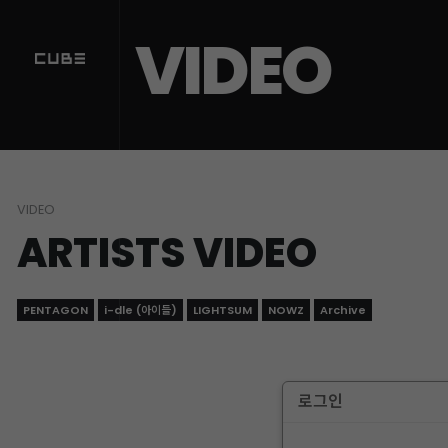
VIDEO
VIDEO
ARTISTS VIDEO
PENTAGON
i-dle (아이들)
LIGHTSUM
NOWZ
Archive
로그인