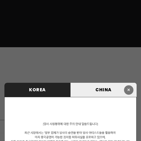
×
KOREA
CHINA