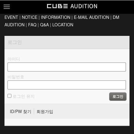
EVENT
|
NOTICE
|
INFORMATION
|
E-MAIL AUDITION
|
DM
EVENT
AUDITION
|
FAQ
|
Q&A
|
LOCATION
NOTICE
로그인
INFORMATION
E-MAIL AUDITION
아이디
DM AUDITION
FAQ
비밀번호
Q&A
LOCATION
로그인 유지
로그인
ID/PW 찾기
회원가입