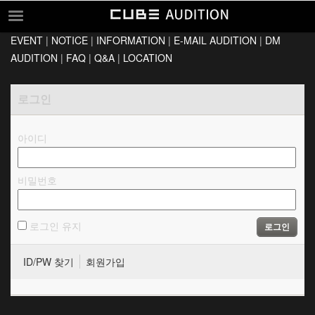
EVENT
|
NOTICE
|
INFORMATION
|
E-MAIL AUDITION
|
DM
EVENT
AUDITION
|
FAQ
|
Q&A
|
LOCATION
NOTICE
로그인
INFORMATION
E-MAIL AUDITION
아이디
DM AUDITION
FAQ
비밀번호
Q&A
LOCATION
로그인 유지
로그인
ID/PW 찾기
회원가입