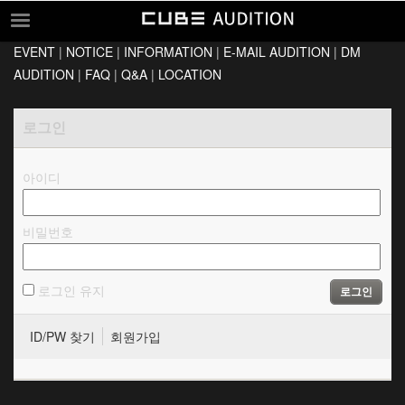
EVENT
|
NOTICE
|
INFORMATION
|
E-MAIL AUDITION
|
DM
EVENT
AUDITION
|
FAQ
|
Q&A
|
LOCATION
NOTICE
로그인
INFORMATION
E-MAIL AUDITION
아이디
DM AUDITION
FAQ
비밀번호
Q&A
LOCATION
로그인 유지
로그인
ID/PW 찾기
회원가입