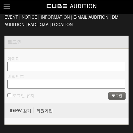
EVENT
|
NOTICE
|
INFORMATION
|
E-MAIL AUDITION
|
DM
EVENT
AUDITION
|
FAQ
|
Q&A
|
LOCATION
NOTICE
로그인
INFORMATION
E-MAIL AUDITION
아이디
DM AUDITION
FAQ
비밀번호
Q&A
LOCATION
로그인 유지
로그인
ID/PW 찾기
회원가입