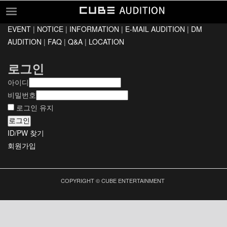
EVENT
|
NOTICE
|
INFORMATION
|
E-MAIL AUDITION
|
DM
EVENT
AUDITION
|
FAQ
|
Q&A
|
LOCATION
NOTICE
로그인
INFORMATION
아이디
E-MAIL AUDITION
비밀번호
DM AUDITION
로그인 유지
로그인
FAQ
ID/PW 찾기
Q&A
회원가입
LOCATION
COPYRIGHT © CUBE ENTERTAINMENT