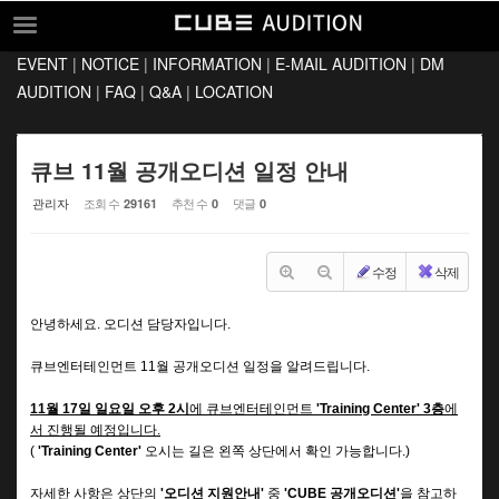
Sketchbook5, 스케치북5
Sketchbook5, 스케치북5
EVENT
|
NOTICE
|
INFORMATION
|
E-MAIL AUDITION
|
DM
EVENT
AUDITION
|
FAQ
|
Q&A
|
LOCATION
NOTICE
INFORMATION
큐브 11월 공개오디션 일정 안내
E-MAIL AUDITION
관리자
조회 수
추천 수
댓글
29161
0
0
DM AUDITION
수정
삭제
FAQ
Q&A
안녕하세요. 오디션 담당자입니다.
LOCATION
큐브엔터테인먼트 11월 공개오디션 일정을 알려드립니다.
11월 17일 일요일 오후 2시
에 큐브엔터테인먼트
'Training Center' 3층
에
서 진행될 예정입니다.
(
'Training Center'
오시는 길은 왼쪽 상단에서 확인 가능합니다.
)
자세한 사항은 상단의
'오디션 지원안내
'
중
'CUBE 공개오디션'
을 참고하