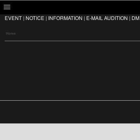
EVENT
|
NOTICE
|
INFORMATION
|
E-MAIL AUDITION
|
DM
EVENT
NOTICE
Home
INFORMATION
E-MAIL AUDITION
DM AUDITION
FAQ
Q&A
LOCATION