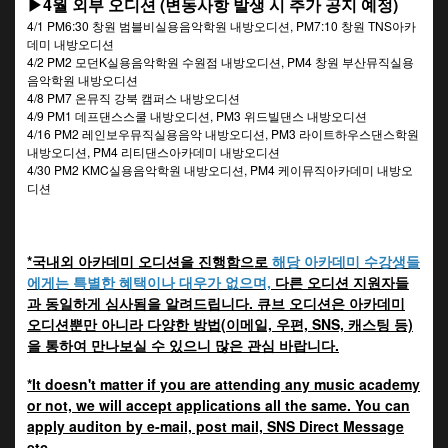
▶4월 외부 오디션 (변동사항 발생 시 추가 공지 예정)
4/1 PM6:30 창원 범블비실용음악학원 내방오디션, PM7:10 창원 TNS아카
데미 내방오디션
4/2 PM2 모던K실용음악학원 수원점 내방오디션, PM4 창원 부산뮤직실용
음악학원 내방오디션
4/8 PM7 온뮤직 강북 캠퍼스 내방오디션
4/9 PM1 데프댄스스쿨 내방오디션, PM3 위드빌댄스 내방오디션
4/16 PM2 레인보우뮤직실용음악 내방오디션, PM3 라이트하우스댄스학원
내방오디션, PM4 리티댄스아카데미 내방오디션
4/30 PM2 KMC실용음악학원 내방오디션, PM4 케이뮤직아카데미 내방오
디션
*국내외 아카데미 오디션을 진행함으로
해당 아카데미 수강생들
에게는 특별한 혜택이나 대우가 없으며,
다른 오디션 지원자들
과 동일하게 심사됨을 알려드립니다.
큐브 오디션은 아카데미
오디션뿐만 아니라 다양한 방법(이메일, 우편, SNS, 캐스팅 등)
을 통하여 만나보실 수 있으니 많은 관심 바랍니다.
*It doesn't matter if you are attending any music academy
or not, we will accept applications all the same. You can
apply auditon by e-mail, post mail, SNS Direct Message
etc.