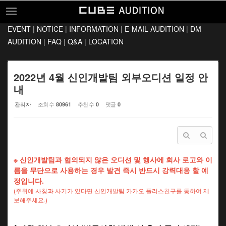
Sketchbook5, 스케치북5
Sketchbook5, 스케치북5
EVENT
|
NOTICE
|
INFORMATION
|
E-MAIL AUDITION
|
DM
EVENT
AUDITION
|
FAQ
|
Q&A
|
LOCATION
NOTICE
INFORMATION
2022년 4월 신인개발팀 외부오디션 일정 안
내
E-MAIL AUDITION
관리자
조회 수
추천 수
댓글
80961
0
0
DM AUDITION
FAQ
Q&A
※ 신인개발팀과 협의되지 않은 오디션 및 행사에 회사 로고와 이
LOCATION
름을 무단으로 사용하는 경우 발견 즉시 반드시 강력대응 할 예
정입니다.
(주위에 사칭과 사기가 있다면 신인개발팀 카카오 플러스친구를 통하여 제
보해주세요.)