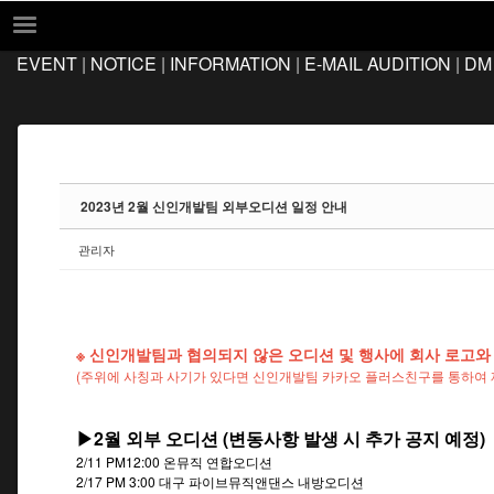
Sketchbook5, 스케치북5
Sketchbook5, 스케치북5
EVENT
|
NOTICE
|
INFORMATION
|
E-MAIL AUDITION
|
DM
EVENT
NOTICE
INFORMATION
E-MAIL AUDITION
2023년 2월 신인개발팀 외부오디션 일정 안내
DM AUDITION
관리자
FAQ
Q&A
LOCATION
※ 신인개발팀과 협의되지 않은 오디션 및 행사에 회사 로고와
(주위에 사칭과 사기가 있다면 신인개발팀 카카오 플러스친구를 통하여 
▶2월 외부 오디션 (변동사항 발생 시 추가 공지 예정)
2/11 PM12:00 온뮤직 연합오디션
2/17 PM 3:00 대구 파이브뮤직앤댄스 내방오디션