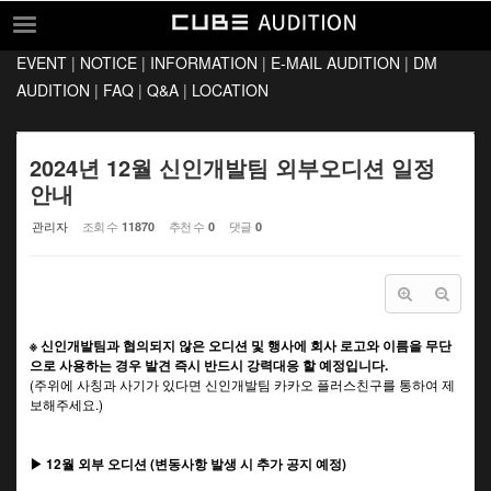
Sketchbook5, 스케치북5
Sketchbook5, 스케치북5
EVENT
|
NOTICE
|
INFORMATION
|
E-MAIL AUDITION
|
DM
EVENT
AUDITION
|
FAQ
|
Q&A
|
LOCATION
NOTICE
INFORMATION
2024년 12월 신인개발팀 외부오디션 일정
안내
E-MAIL AUDITION
관리자
조회 수
추천 수
댓글
11870
0
0
DM AUDITION
FAQ
Q&A
※ 신인개발팀과 협의되지 않은 오디션 및 행사에 회사 로고와 이름을 무단
LOCATION
으로 사용하는 경우 발견 즉시 반드시 강력대응 할 예정입니다.
(주위에 사칭과 사기가 있다면 신인개발팀 카카오 플러스친구를 통하여 제
보해주세요.)
▶ 12월 외부 오디션 (변동사항 발생 시 추가 공지 예정)