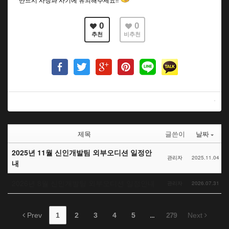
0
0
추천
비추천
제목
글쓴이
날짜
2025년 11월 신인개발팀 외부오디션 일정안
관리자
2025.11.04
내
2026년 8월 신인개발팀 외부오디션 일정안내
관리자
2026.07.31
Prev
1
2
3
4
5
...
279
Next