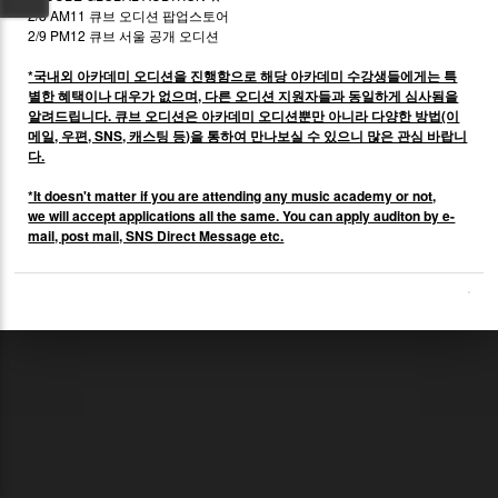
2/8 AM11 큐브 오디션 팝업스토어
2/9 PM12 큐브 서울 공개 오디션
*국내외 아카데미 오디션을 진행함으로 해당 아카데미 수강생들에게는 특
별한 혜택이나 대우가 없으며, 다른 오디션 지원자들과 동일하게 심사됨을
알려드립니다. 큐브 오디션은 아카데미 오디션뿐만 아니라 다양한 방법(이
메일, 우편, SNS, 캐스팅 등)을 통하여 만나보실 수 있으니 많은 관심 바랍니
다.
*It doesn't matter if you are attending any music academy or not,
we will accept applications all the same. You can apply auditon by e-
mail, post mail, SNS Direct Message etc.