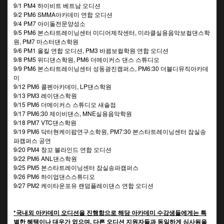
9/1 PM4 하이비트 베트남 오디션
9/2 PM6 SMMA아카데미 연합 오디션
9/4 PM7 아이돌전문양성소
9/5 PM6 본스타트레이닝센터 미디어제작센터, 미라클실용음악보컬댄스학
원, PM7 마스터댄스학원
9/6 PM1 올킬 연합 오디션, PM3 바뀜보컬학원 연합 오디션
9/8 PM5 위디댄스학원, PM6 더메이커스 댄스 스튜디오
9/9 PM6 본스타트레이닝센터 성동광진캠퍼스, PM6:30 더블디뮤직아카데
미
9/12 PM6 콜펜아카데미, LP댄스학원
9/13 PM3 레이댄스학원
9/15 PM6 더메이커스 스튜디오 새솔점
9/17 PM6:30 제이비댄스, MNE실용음악학원
9/18 PM7 VTC댄스학원
9/19 PM6 닥터현케이팝연구소학원, PM7:30 본스타트레이닝센터 잠실송
파캠퍼스 공연
9/20 PM4 창꼬 블라인드 연합 오디션
9/22 PM6 ANL댄스학원
9/25 PM5 본스타트레이닝센터 잠실송파캠퍼스
9/26 PM6 하이업댄스스튜디오
9/27 PM2 케이타운포유 랜덤플레이댄스 연합 오디션
*국내외 아카데미 오디션을 진행함으로 해당 아카데미 수강생들에게는 특
별한 혜택이나 대우가 없으며, 다른 오디션 지원자들과 동일하게 심사됨을