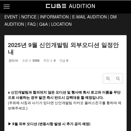
Sketchbook5, 스케치북5
Sketchbook5, 스케치북5
EVENT
|
NOTICE
|
INFORMATION
|
E-MAIL AUDITION
|
DM
EVENT
AUDITION
|
FAQ
|
Q&A
|
LOCATION
NOTICE
INFORMATION
2025년 9월 신인개발팀 외부오디션 일정안
내
E-MAIL AUDITION
관리자
조회 수
추천 수
댓글
5356
0
0
DM AUDITION
FAQ
Q&A
※ 신인개발팀과 협의되지 않은 오디션 및 행사에 회사 로고와 이름을 무단
LOCATION
으로 사용하는 경우 발견 즉시 반드시 강력대응 할 예정입니다.
(주위에 사칭과 사기가 있다면 신인개발팀 카카오 플러스친구를 통하여 제
보해주세요.)
▶ 9월 외부 오디션 (변동사항 발생 시 추가 공지 예정)